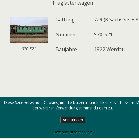
Traglastenwagen
Gattung
729 (K.Sächs.Sts.E.B
Nummer
970-521
Baujahre
1922 Werdau
970-521
Diese Seite verwendet Cookies, um die Nutzerfreundlichkeit zu verbessern. M
der weiteren Verwendung stimmst du dem zu.
Zum Seitenanfang
Verstanden
Mobil
Desktop
Datenschutzerklärung