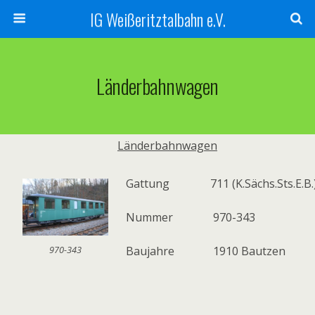
IG Weißeritztalbahn e.V.
Länderbahnwagen
Länderbahnwagen
Gattung
711 (K.Sächs.Sts.E.B
Nummer
970-343
Baujahre
1910 Bautzen
970-343