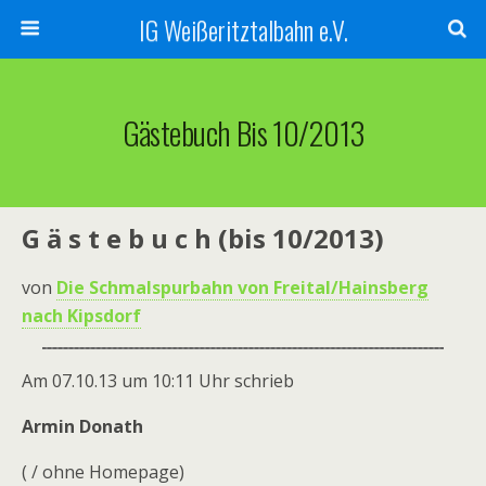
IG Weißeritztalbahn e.V.
Gästebuch Bis 10/2013
G ä s t e b u c h (bis 10/2013)
von
Die Schmalspurbahn von Freital/Hainsberg
nach Kipsdorf
Am 07.10.13 um 10:11 Uhr schrieb
Armin Donath
( / ohne Homepage)