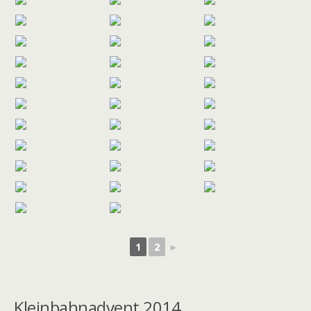
1
2
►
Kleinbahnadvent 2014